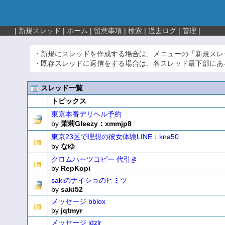
|
新規スレッド
|
ホーム
|
留意事項
|
検索
|
過去ログ
|
管理
|
・新規にスレッドを作成する場合は、メニューの「新規スレ
・既存スレッドに返信をする場合は、各スレッド最下部にあ
スレッド一覧
トピックス
東京本番デリヘル予約
by
茉莉Gleezy：xmmjp8
東京23区で理想の彼女体験LINE：kna50
by
なゆ
クロムハーツコピー 代引き
by
RepKopi
sakiのナイショのヒミツ
by
saki52
メッセージ bblox
by
jqtmyr
メッセージ idzlr