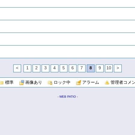
<
1
2
3
4
5
6
7
8
9
10
>
標準
画像あり
ロック中
アラーム
管理者コメ
-
WEB PATIO
-