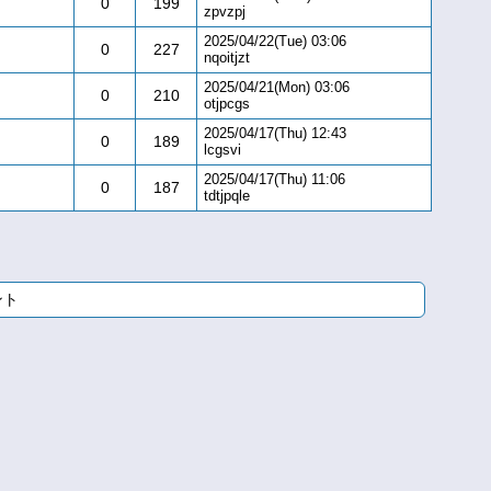
0
199
zpvzpj
2025/04/22(Tue) 03:06
0
227
nqoitjzt
2025/04/21(Mon) 03:06
0
210
otjpcgs
2025/04/17(Thu) 12:43
0
189
lcgsvi
2025/04/17(Thu) 11:06
0
187
tdtjpqle
ント